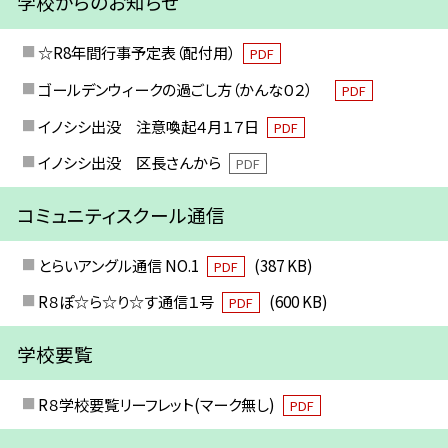
学校からのお知らせ
☆R8年間行事予定表（配付用）
PDF
ゴールデンウィークの過ごし方（かんな０２）
PDF
イノシシ出没 注意喚起４月１７日
PDF
イノシシ出没 区長さんから
PDF
コミュニティスクール通信
とらいアングル通信 NO.1
(387 KB)
PDF
R８ぽ☆ら☆り☆す通信１号
(600 KB)
PDF
学校要覧
R８学校要覧リーフレット(マーク無し)
PDF