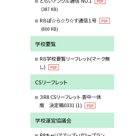
とらいアングル通信 NO.1
PDF
(387 KB)
R８ぽ☆ら☆り☆す通信１号
PDF
(600 KB)
学校要覧
R８学校要覧リーフレット(マーク無
し)
PDF
CSリーフレット
３R8 CSリーフレット 表中一体
版 決定稿0331 (1)
PDF
学校運営協議会
R8キャリアアップ・パワープラン