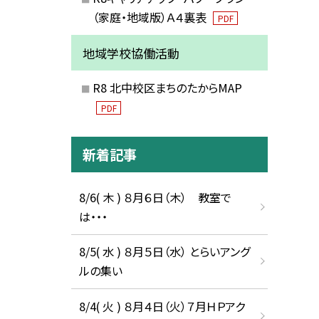
（家庭・地域版）Ａ４裏表
PDF
地域学校協働活動
R8 北中校区まちのたからMAP
PDF
新着記事
8/6( 木 ) ８月６日（木） 教室で
は・・・
8/5( 水 ) ８月５日（水） とらいアング
ルの集い
8/4( 火 ) ８月４日（火）７月ＨＰアク