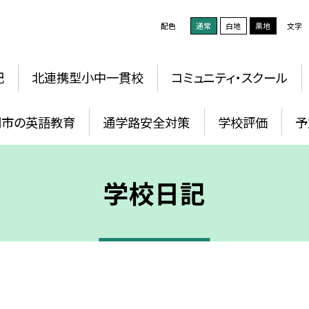
配色
通常
白地
黒地
文字
記
北連携型小中一貫校
コミュニティ・スクール
岡市の英語教育
通学路安全対策
学校評価
予
学校日記