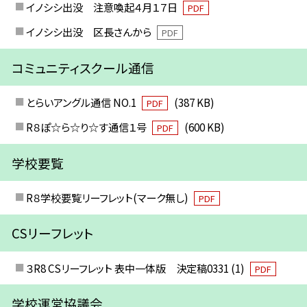
イノシシ出没 注意喚起４月１７日
PDF
イノシシ出没 区長さんから
PDF
コミュニティスクール通信
とらいアングル通信 NO.1
(387 KB)
PDF
R８ぽ☆ら☆り☆す通信１号
(600 KB)
PDF
学校要覧
R８学校要覧リーフレット(マーク無し)
PDF
CSリーフレット
３R8 CSリーフレット 表中一体版 決定稿0331 (1)
PDF
学校運営協議会