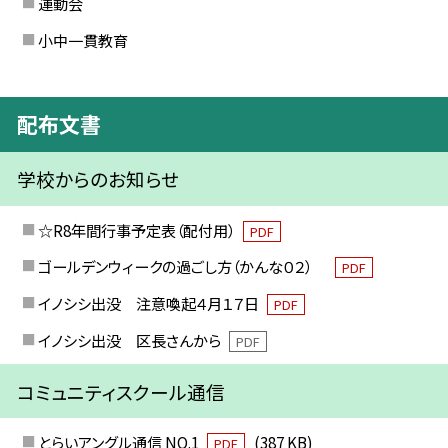
運動会
小中一貫教育
配布文書
学校からのお知らせ
☆R8年間行事予定表（配付用）
PDF
ゴールデンウィークの過ごし方（かんな０２）
PDF
イノシシ出没 注意喚起４月１７日
PDF
イノシシ出没 区長さんから
PDF
コミュニティスクール通信
とらいアングル通信 NO.1
(387 KB)
PDF