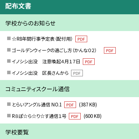
配布文書
学校からのお知らせ
☆R8年間行事予定表（配付用）
PDF
ゴールデンウィークの過ごし方（かんな０２）
PDF
イノシシ出没 注意喚起４月１７日
PDF
イノシシ出没 区長さんから
PDF
コミュニティスクール通信
とらいアングル通信 NO.1
(387 KB)
PDF
R８ぽ☆ら☆り☆す通信１号
(600 KB)
PDF
学校要覧