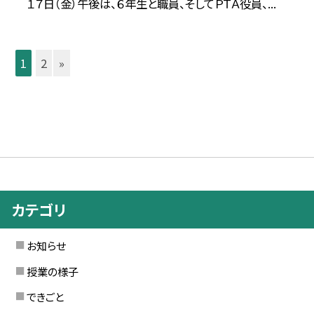
１７日（金）午後は、６年生と職員、そしてＰＴＡ役員、...
1
2
»
カテゴリ
お知らせ
授業の様子
できごと