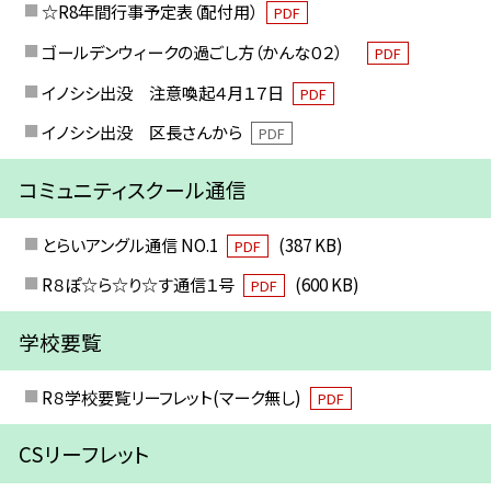
☆R8年間行事予定表（配付用）
PDF
ゴールデンウィークの過ごし方（かんな０２）
PDF
イノシシ出没 注意喚起４月１７日
PDF
イノシシ出没 区長さんから
PDF
コミュニティスクール通信
とらいアングル通信 NO.1
(387 KB)
PDF
R８ぽ☆ら☆り☆す通信１号
(600 KB)
PDF
学校要覧
R８学校要覧リーフレット(マーク無し)
PDF
CSリーフレット