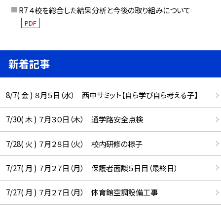
R7 ４校を総合した結果分析と今後の取り組みについて
PDF
新着記事
8/7( 金 ) ８月５日（水） 西中サミット【自ら学び自ら考える子】
7/30( 木 ) ７月３０日（木） 通学路安全点検
7/28( 火 ) ７月２８日（火） 校内研修の様子
7/27( 月 ) ７月２７日（月） 保護者面談５日目（最終日）
7/27( 月 ) ７月２７日（月） 体育館空調設備工事