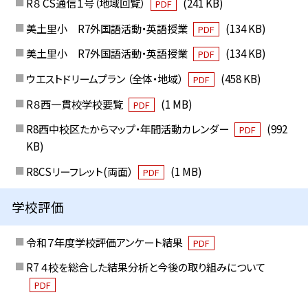
R８ CS通信１号（地域回覧）
(241 KB)
PDF
美土里小 R7外国語活動・英語授業
(134 KB)
PDF
美土里小 R7外国語活動・英語授業
(134 KB)
PDF
ウエストドリームプラン （全体・地域）
(458 KB)
PDF
R８西一貫校学校要覧
(1 MB)
PDF
R8西中校区たからマップ・年間活動カレンダー
(992
PDF
KB)
R8CSリーフレット(両面）
(1 MB)
PDF
学校評価
令和７年度学校評価アンケート結果
PDF
R7 ４校を総合した結果分析と今後の取り組みについて
PDF