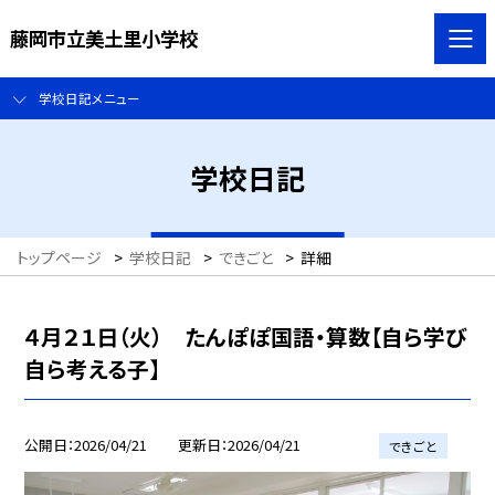
藤岡市立美土里小学校
学校日記メニュー
学校日記
トップページ
>
学校日記
>
できごと
>
詳細
４月２１日（火） たんぽぽ国語・算数【自ら学び
自ら考える子】
公開日
2026/04/21
更新日
2026/04/21
できごと