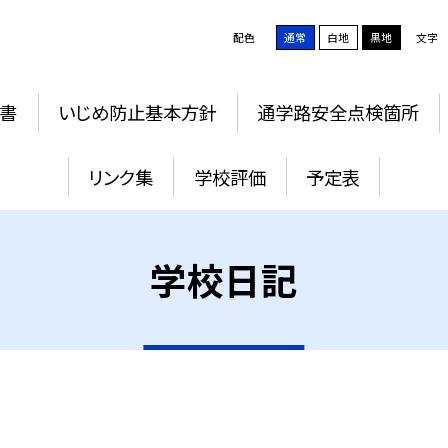
配色
通常
白地
黒地
文字
書
いじめ防止基本方針
通学路安全点検箇所
リンク集
学校評価
予定表
学校日記