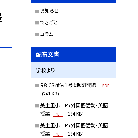
お知らせ
豊
できごと
コラム
配布文書
学校より
R８ CS通信１号（地域回覧）
PDF
(241 KB)
美土里小 R7外国語活動・英語
授業
(134 KB)
PDF
美土里小 R7外国語活動・英語
授業
(134 KB)
PDF