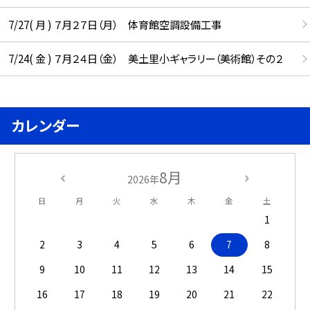
7/27( 月 ) ７月２７日（月） 体育館空調設備工事
7/24( 金 ) ７月２４日（金） 美土里小ギャラリー（美術館）その２
カレンダー
8月
2026年
日
月
火
水
木
金
土
1
2
3
4
5
6
7
8
9
10
11
12
13
14
15
16
17
18
19
20
21
22