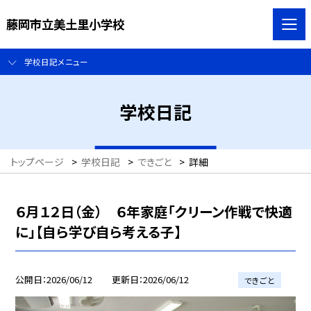
藤岡市立美土里小学校
学校日記メニュー
学校日記
トップページ
>
学校日記
>
できごと
>
詳細
６月１２日（金） ６年家庭「クリーン作戦で快適
に」【自ら学び自ら考える子】
公開日
2026/06/12
更新日
2026/06/12
できごと