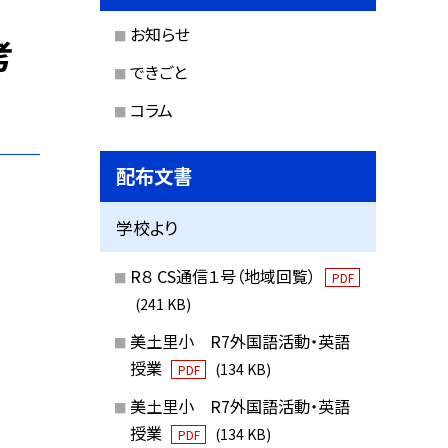
お知らせ
考
できごと
コラム
配布文書
学校より
R８ CS通信１号（地域回覧）
PDF
(241 KB)
美土里小 R7外国語活動・英語
授業
(134 KB)
PDF
美土里小 R7外国語活動・英語
授業
(134 KB)
PDF