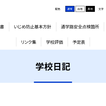
配色
通常
白地
黒地
文字
書
いじめ防止基本方針
通学路安全点検箇所
リンク集
学校評価
予定表
学校日記