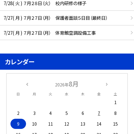
7/28( 火 ) ７月２８日（火） 校内研修の様子
7/27( 月 ) ７月２７日（月） 保護者面談５日目（最終日）
7/27( 月 ) ７月２７日（月） 体育館空調設備工事
カレンダー
8月
2026年
日
月
火
水
木
金
土
1
2
3
4
5
6
7
8
9
10
11
12
13
14
15