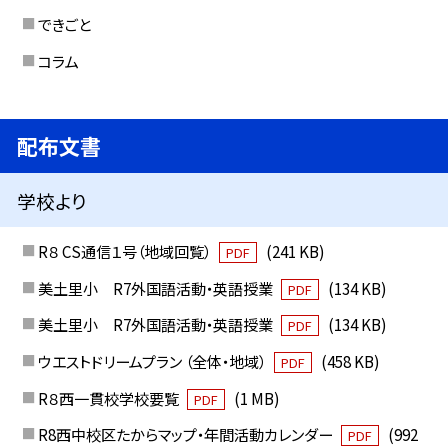
できごと
コラム
配布文書
学校より
R８ CS通信１号（地域回覧）
(241 KB)
PDF
美土里小 R7外国語活動・英語授業
(134 KB)
PDF
美土里小 R7外国語活動・英語授業
(134 KB)
PDF
ウエストドリームプラン （全体・地域）
(458 KB)
PDF
R８西一貫校学校要覧
(1 MB)
PDF
R8西中校区たからマップ・年間活動カレンダー
(992
PDF