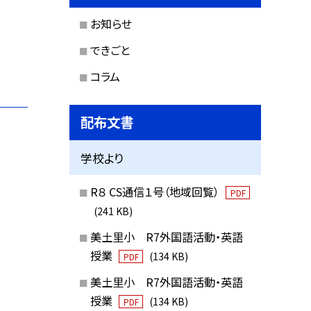
お知らせ
できごと
コラム
配布文書
学校より
R８ CS通信１号（地域回覧）
PDF
(241 KB)
美土里小 R7外国語活動・英語
授業
(134 KB)
PDF
美土里小 R7外国語活動・英語
授業
(134 KB)
PDF