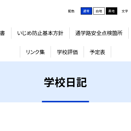
配色
通常
白地
黒地
文字
書
いじめ防止基本方針
通学路安全点検箇所
リンク集
学校評価
予定表
学校日記