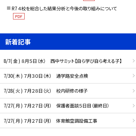
R7 ４校を総合した結果分析と今後の取り組みについて
PDF
新着記事
8/7( 金 ) ８月５日（水） 西中サミット【自ら学び自ら考える子】
7/30( 木 ) ７月３０日（木） 通学路安全点検
7/28( 火 ) ７月２８日（火） 校内研修の様子
7/27( 月 ) ７月２７日（月） 保護者面談５日目（最終日）
7/27( 月 ) ７月２７日（月） 体育館空調設備工事