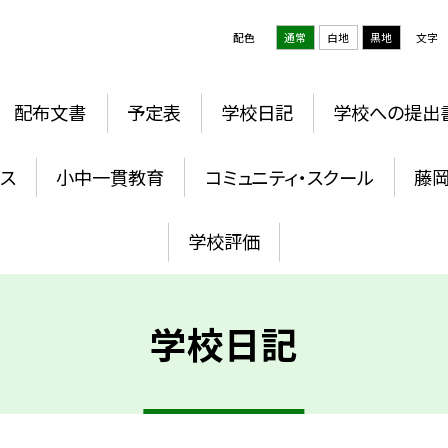
配色
通常
白地
黒地
文字
配布文書
予定表
学校日記
学校への提出
ウス
小中一貫教育
コミュニティ・スクール
藤
学校評価
学校日記