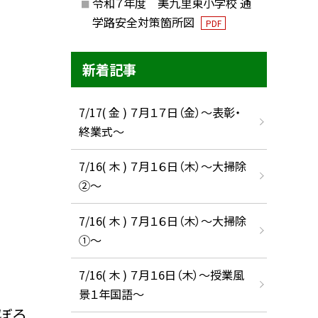
令和７年度 美九里東小学校 通
学路安全対策箇所図
PDF
新着記事
7/17( 金 ) ７月１７日（金）～表彰・
終業式～
7/16( 木 ) ７月１６日（木）～大掃除
②～
7/16( 木 ) ７月１６日（木）～大掃除
①～
7/16( 木 ) ７月１6日（木）～授業風
景１年国語～
ぼろ