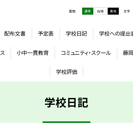
配色
通常
白地
黒地
文字
配布文書
予定表
学校日記
学校への提出
ウス
小中一貫教育
コミュニティ・スクール
藤
学校評価
学校日記