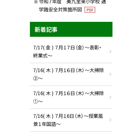
令和７年度 美九里東小学校 通
学路安全対策箇所図
PDF
新着記事
7/17( 金 ) ７月１７日（金）～表彰・
終業式～
7/16( 木 ) ７月１６日（木）～大掃除
②～
7/16( 木 ) ７月１６日（木）～大掃除
①～
7/16( 木 ) ７月１6日（木）～授業風
景１年国語～