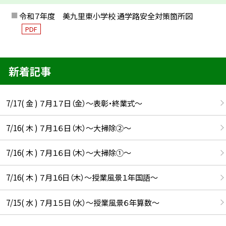
令和７年度 美九里東小学校 通学路安全対策箇所図
PDF
新着記事
7/17( 金 ) ７月１７日（金）～表彰・終業式～
7/16( 木 ) ７月１６日（木）～大掃除②～
7/16( 木 ) ７月１６日（木）～大掃除①～
7/16( 木 ) ７月１6日（木）～授業風景１年国語～
7/15( 水 ) ７月１５日（水）～授業風景６年算数～