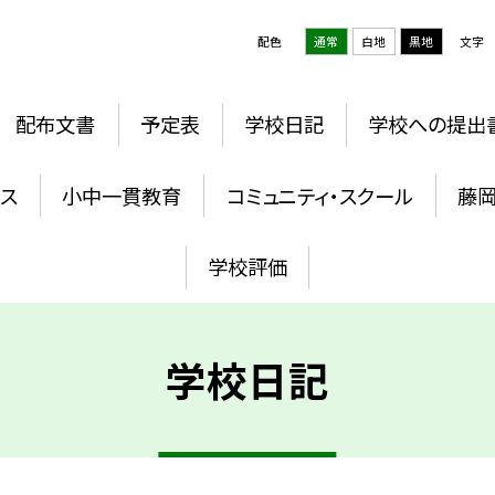
配色
通常
白地
黒地
文字
配布文書
予定表
学校日記
学校への提出
ウス
小中一貫教育
コミュニティ・スクール
藤
学校評価
学校日記