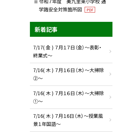
令和７年度 美九里東小学校 通
学路安全対策箇所図
PDF
新着記事
7/17( 金 ) ７月１７日（金）～表彰・
終業式～
7/16( 木 ) ７月１６日（木）～大掃除
②～
7/16( 木 ) ７月１６日（木）～大掃除
①～
7/16( 木 ) ７月１6日（木）～授業風
景１年国語～