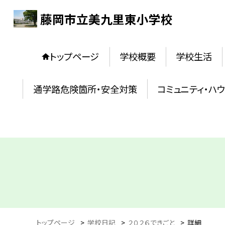
藤岡市立美九里東小学校
トップページ
学校概要
学校生活
通学路危険箇所・安全対策
コミュニティ・ハ
トップページ
>
学校日記
>
２０２６できごと
>
詳細