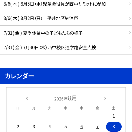
8/6( 木 ) 8月5日（水）児童会役員が西中サミットに参加
8/6( 木 ) 8月2日（日） 平井地区納涼祭
7/31( 金 ) 夏季休業中の子どもたちの様子
7/31( 金 ) 7月30日（木）西中校区通学路安全点検
カレンダー
8月
2026年
日
月
火
水
木
金
土
1
2
3
4
5
6
7
8