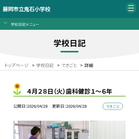
藤岡市立鬼石小学校
学校日記メニュー
学校日記
トップページ
>
学校日記
>
できごと
>
詳細
４月２８日（火）歯科健診１～６年
公開日
2026/04/28
更新日
2026/04/28
できごと