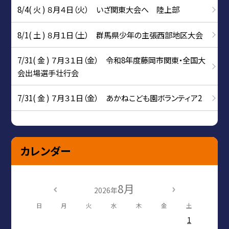
8/4( 火 ) ８月４日（火） いざ関東大会へ 陸上部
8/1( 土 ) ８月１日（土） 群馬県少年の主張西部地区大会
7/31( 金 ) ７月３１日（金） 令和8年度藤岡市関東・全国大
会出場選手壮行会
7/31( 金 ) ７月３１日（金） あかねこども園ボランティア2
カレンダー
8月
2026年
日
月
火
水
木
金
土
1