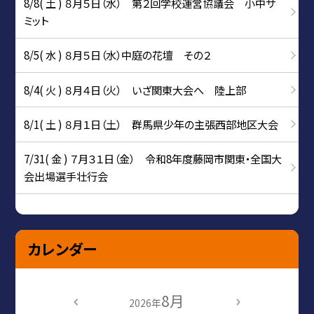
8/8( 土 ) ８月５日（水） 第２回学校運営協議会 小中サ
ミット
8/5( 水 ) ８月５日（水）中庭の花壇 その２
8/4( 火 ) ８月４日（火） いざ関東大会へ 陸上部
8/1( 土 ) ８月１日（土） 群馬県少年の主張西部地区大会
7/31( 金 ) ７月３１日（金） 令和8年度藤岡市関東・全国大
会出場選手壮行会
カレンダー
8月
2026年