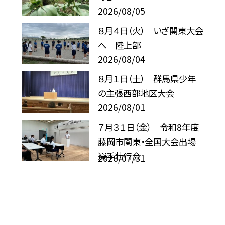
2026/08/05
８月４日（火） いざ関東大会
へ 陸上部
2026/08/04
８月１日（土） 群馬県少年
の主張西部地区大会
2026/08/01
７月３１日（金） 令和8年度
藤岡市関東・全国大会出場
選手壮行会
2026/07/31