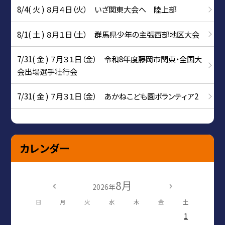
8/4( 火 ) ８月４日（火） いざ関東大会へ 陸上部
8/1( 土 ) ８月１日（土） 群馬県少年の主張西部地区大会
7/31( 金 ) ７月３１日（金） 令和8年度藤岡市関東・全国大
会出場選手壮行会
7/31( 金 ) ７月３１日（金） あかねこども園ボランティア2
カレンダー
8月
2026年
日
月
火
水
木
金
土
1