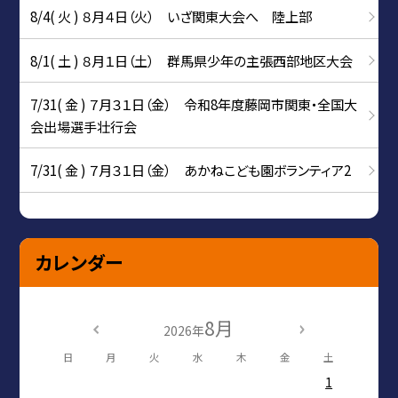
8/4( 火 ) ８月４日（火） いざ関東大会へ 陸上部
8/1( 土 ) ８月１日（土） 群馬県少年の主張西部地区大会
7/31( 金 ) ７月３１日（金） 令和8年度藤岡市関東・全国大
会出場選手壮行会
7/31( 金 ) ７月３１日（金） あかねこども園ボランティア2
カレンダー
8月
2026年
日
月
火
水
木
金
土
1