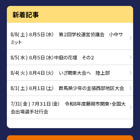
新着記事
8/8( 土 ) ８月５日（水） 第２回学校運営協議会 小中サ
ミット
8/5( 水 ) ８月５日（水）中庭の花壇 その２
8/4( 火 ) ８月４日（火） いざ関東大会へ 陸上部
8/1( 土 ) ８月１日（土） 群馬県少年の主張西部地区大会
7/31( 金 ) ７月３１日（金） 令和8年度藤岡市関東・全国大
会出場選手壮行会