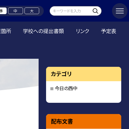
準
中
大
策箇所
学校への提出書類
リンク
予定表
カテゴリ
今日の西中
配布文書