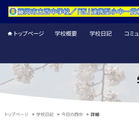
トップページ
学校概要
学校日記
コミュ
トップページ
>
学校日記
>
今日の西中
>
詳細