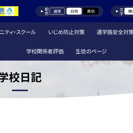
配色
文字
通常
白地
黒地
標
ニティ・スクール
いじめ防止対策
通学路安全対
学校関係者評価
生徒のページ
学校日記