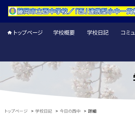
トップページ
学校概要
学校日記
コミュ
トップページ
>
学校日記
>
今日の西中
>
詳細