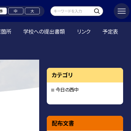
準
中
大
策箇所
学校への提出書類
リンク
予定表
カテゴリ
今日の西中
配布文書