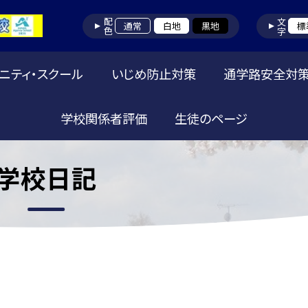
配色
文字
通常
白地
黒地
標
ニティ・スクール
いじめ防止対策
通学路安全対
学校関係者評価
生徒のページ
学校日記