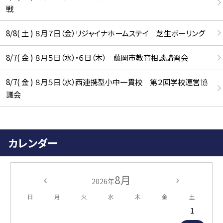
戦
8/8( 土 ) ８月７日（金）リジャイナホームステイ 芝生ボーリング
8/7( 金 ) ８月５日（水）・６日（木） 藤岡市教育相談講習会
8/7( 金 ) ８月５日（水）西連携型小中一貫校 第２回学校運営協
議会
カレンダー
8月
2026年
日
月
火
水
木
金
土
1