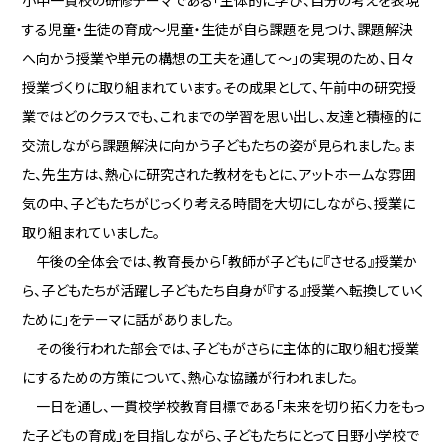
小中一貫校の研修テーマである「主体的に学び、自分の考えを表現
する児童・生徒の育成～児童・生徒が自ら課題を見つけ、課題解決
へ向かう授業や単元の構想の工夫を通して～」の実現のため、日々
授業づくりに取り組まれています。その成果として、午前中の研究授
業ではどのクラスでも、これまでの学習を思い出し、友達と積極的に
交流しながら課題解決に向かう子どもたちの姿が見られました。ま
た、先生方は、熱心に研究された教材をもとに、アットホームな雰囲
気の中、子どもたちがじっくり考える時間を大切にしながら、授業に
取り組まれていました。
午後の全体会では、教育長から「教師が子どもに『させる』授業か
ら、子どもたちが活躍し子どもたち自身が『する』授業へ転換していく
ために」をテーマに話がありました。
その後行われた部会では、子どもがさらに主体的に取り組む授業
にするための方策について、熱心な協議が行われました。
一日を通し、一貫校学校教育目標である「未来を切り拓く力をもっ
た子どもの育成」を目指しながら、子どもたちにとって日野小学校で