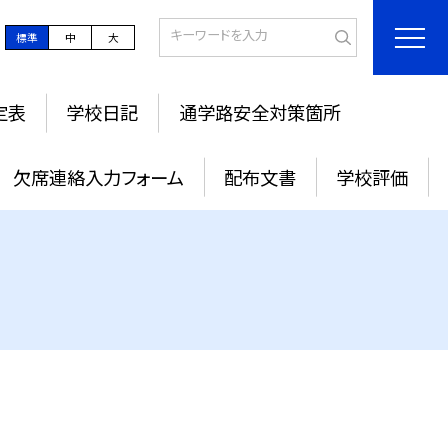
標準
中
大
定表
学校日記
通学路安全対策箇所
欠席連絡入力フォーム
配布文書
学校評価