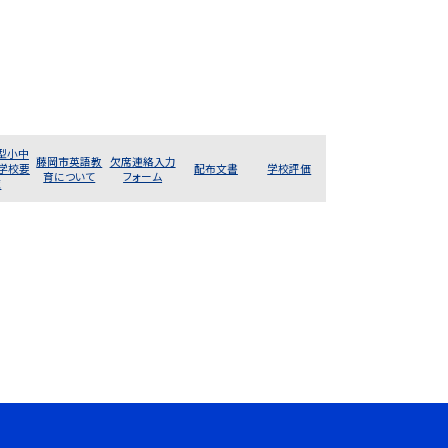
型小中
藤岡市英語教
欠席連絡入力
 学校要
配布文書
学校評価
育について
フォーム
覧