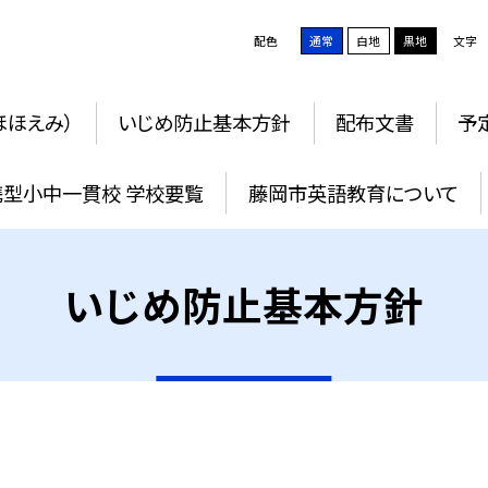
配色
通常
白地
黒地
文字
ほほえみ）
いじめ防止基本方針
配布文書
予
携型小中一貫校 学校要覧
藤岡市英語教育について
いじめ防止基本方針