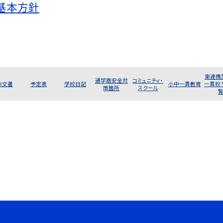
基本方針
東連携
通学路安全対
コミュニティ・
布文書
予定表
学校日記
小中一貫教育
一貫校
策箇所
スクール