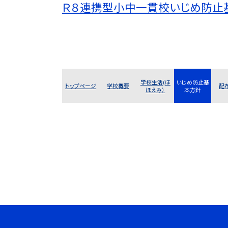
Ｒ８連携型小中一貫校いじめ防止
学校生活(ほ
いじめ防止基
トップページ
学校概要
配
ほえみ）
本方針