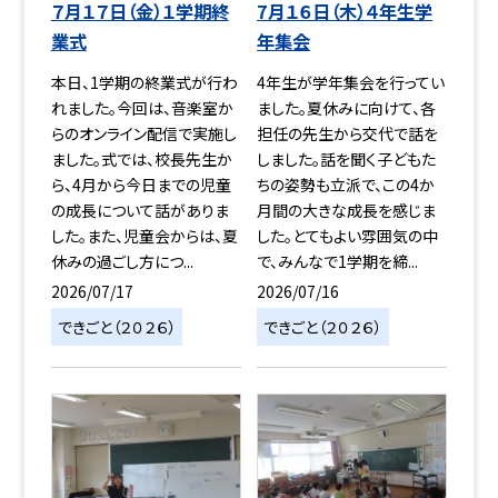
７月１７日（金）１学期終
7月１６日（木）４年生学
業式
年集会
本日、1学期の終業式が行わ
4年生が学年集会を行ってい
れました。今回は、音楽室か
ました。夏休みに向けて、各
らのオンライン配信で実施し
担任の先生から交代で話を
ました。式では、校長先生か
しました。話を聞く子どもた
ら、4月から今日までの児童
ちの姿勢も立派で、この4か
の成長について話がありま
月間の大きな成長を感じま
した。また、児童会からは、夏
した。とてもよい雰囲気の中
休みの過ごし方につ...
で、みんなで1学期を締...
2026/07/17
2026/07/16
できごと（２０２６）
できごと（２０２６）