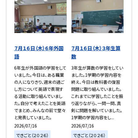
７月１６日（木）６年外国
７月１６日（木）３年生算
語
数
6年生が外国語の学習をして
3年生が算数の学習をしてい
いました。今日は、ある職業
ました。1学期の学習内容を
の人になりきり、週末の過ご
終え、今日は教科書の復習
し方について英語で表現す
問題に取り組んでいました。
る活動に取り組んでいまし
これまでに学習したことを振
た。自分で考えたことを英語
り返りながら、一問一問、真
でまとめ、みんなの前で堂々
剣に問題を解いていました。
と発表していました。
1学期の学習内容をし...
2026/07/16
2026/07/16
できごと（２０２６）
できごと（２０２６）