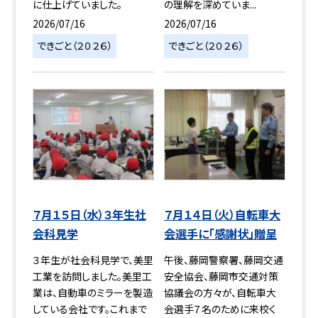
に仕上げていました。
の理解を深めていま...
2026/07/16
2026/07/16
できごと（２０２６）
できごと（２０２６）
７月１５日（水）３年生社
７月１４日（火）自転車大
会科見学
会選手に「感謝状」贈呈
３年生が社会科見学で、美里
午後、藤岡警察署、藤岡交通
工業を訪問しました。美里工
安全協会、藤岡市交通対策
業は、自動車のミラーを製造
協議会の方々が、自転車大
している会社です。これまで
会選手７名のために来校く