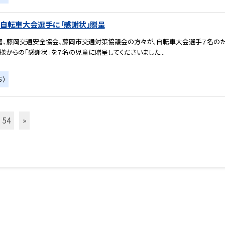
）自転車大会選手に「感謝状」贈呈
署、藤岡交通安全協会、藤岡市交通対策協議会の方々が、自転車大会選手７名のた
からの「感謝状」を７名の児童に贈呈してくださいました...
６）
54
»