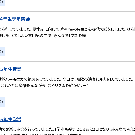
６）
）４年生学年集会
会を行っていました。夏休みに向けて、各担任の先生から交代で話をしました。話を
した。とてもよい雰囲気の中で、みんなで1学期を締...
６）
）５年生音楽
鍵盤ハーモニカの練習をしていました。今日は、校歌の演奏に取り組んでいました。
どもたちは楽譜を見ながら、音やリズムを確かめ、一生...
６）
）５年生学活
動でお楽しみ会を行っていました。1学期も残すところあと2日となり、みんなで考