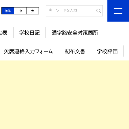
標準
中
大
定表
学校日記
通学路安全対策箇所
欠席連絡入力フォーム
配布文書
学校評価