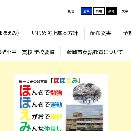
配色
通常
白地
黒地
文字
ほほえみ）
いじめ防止基本方針
配布文書
予
携型小中一貫校 学校要覧
藤岡市英語教育について