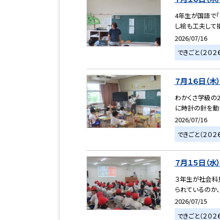
4年生が国語で
し絵も工夫して
2026/07/16
できごと（２０２
７月１６日（木
わかくさ学級の
に時計の針を動
2026/07/16
できごと（２０２
７月１５日（水
３年生が社会科
られているのか、
2026/07/15
できごと（２０２