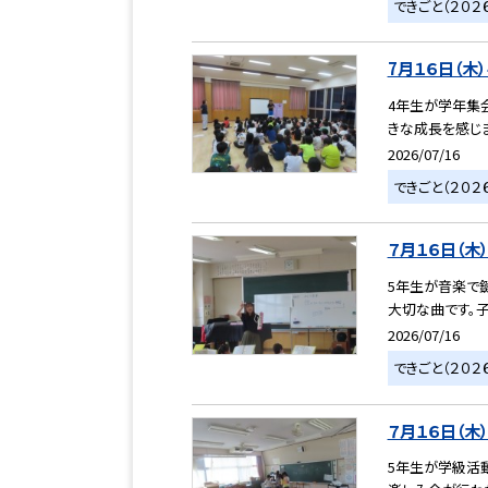
できごと（２０２
7月１６日（木
4年生が学年集
きな成長を感じま
2026/07/16
できごと（２０２
７月１６日（木
5年生が音楽で
大切な曲です。子
2026/07/16
できごと（２０２
７月１６日（木
5年生が学級活