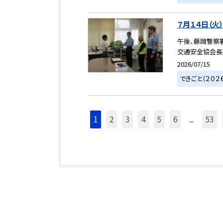
７月１４日（火
午後、藤岡警察
交通安全協会長様
2026/07/15
できごと（２０２
1
2
3
4
5
6
...
53