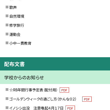
歌声
自然環境
修学旅行
運動会
小中一貫教育
配布文書
学校からのお知らせ
☆R8年間行事予定表（配付用）
PDF
ゴールデンウィークの過ごし方（かんな０２）
PDF
イノシシ出没 注意喚起４月１７日
PDF