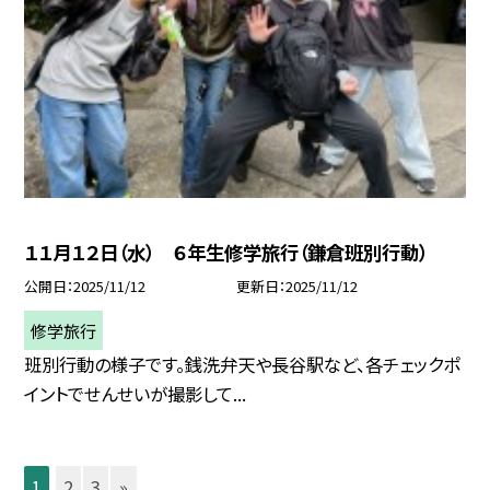
１１月１２日（水） ６年生修学旅行（鎌倉班別行動）
公開日
2025/11/12
更新日
2025/11/12
修学旅行
班別行動の様子です。銭洗弁天や長谷駅など、各チェックポ
イントでせんせいが撮影して...
1
2
3
»