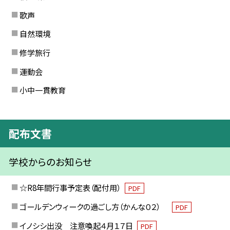
歌声
自然環境
修学旅行
運動会
小中一貫教育
配布文書
学校からのお知らせ
☆R8年間行事予定表（配付用）
PDF
ゴールデンウィークの過ごし方（かんな０２）
PDF
イノシシ出没 注意喚起４月１７日
PDF