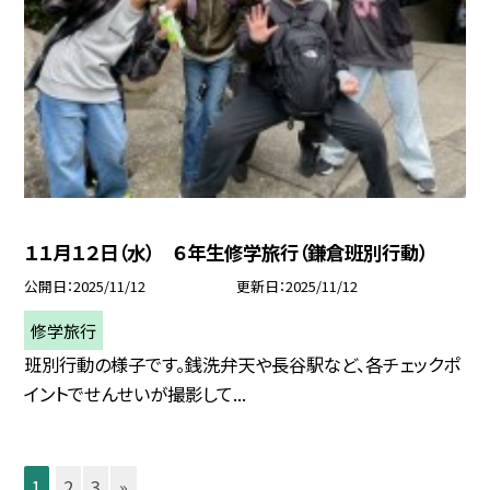
１１月１２日（水） ６年生修学旅行（鎌倉班別行動）
公開日
2025/11/12
更新日
2025/11/12
修学旅行
班別行動の様子です。銭洗弁天や長谷駅など、各チェックポ
イントでせんせいが撮影して...
1
2
3
»