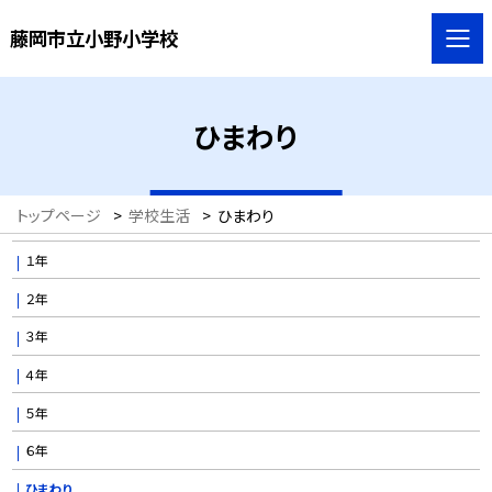
藤岡市立小野小学校
ひまわり
トップページ
>
学校生活
>
ひまわり
１年
２年
３年
４年
５年
６年
ひまわり