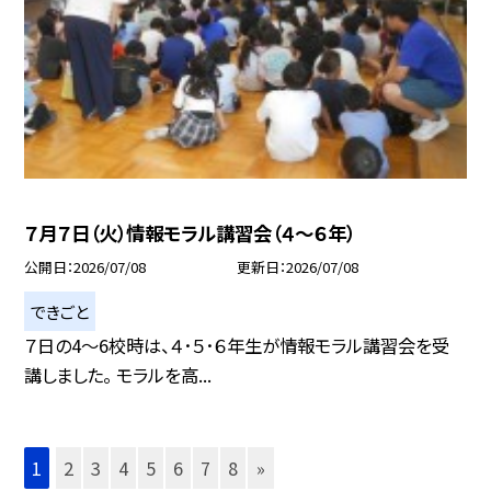
７月７日（火）情報モラル講習会（４～６年）
公開日
2026/07/08
更新日
2026/07/08
できごと
７日の4～6校時は、４･５･６年生が情報モラル講習会を受
講しました。 モラルを高...
1
2
3
4
5
6
7
8
»