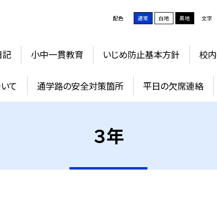
配色
通常
白地
黒地
文字
日記
小中一貫教育
いじめ防止基本方針
校内
ついて
通学路の安全対策箇所
平日の欠席連絡
３年