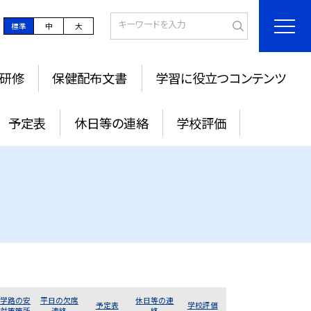
標準
中
大
研修
保健配布文書
学習に役立つコンテンツ
予定表
休日等の連絡
学校評価
通学路の安
平日の欠席
休日等の連
予定表
学校評価
全対策箇所
連絡
絡