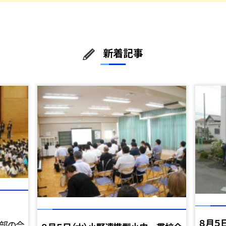
新着記事
８月５
唱部の合