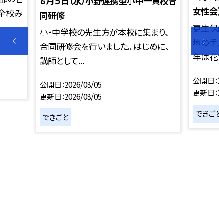
８月５日（水）小野連携型小中一貫校合
女性会
、全校み
同研修
更生保
小・中学校の先生方が本校に集まり、
壇の手
合同研修会を行いました。 はじめに、
年は花が
講師として...
公開日
公開日
2026/08/05
更新日
更新日
2026/08/05
できご
できごと