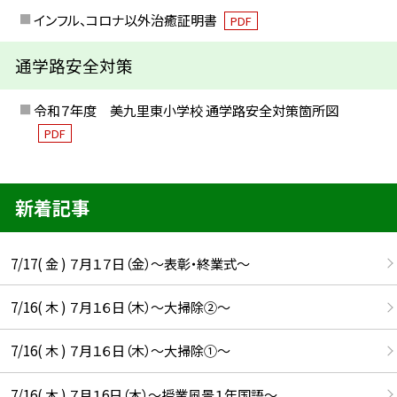
インフル、コロナ以外治癒証明書
PDF
通学路安全対策
令和７年度 美九里東小学校 通学路安全対策箇所図
PDF
新着記事
7/17( 金 ) ７月１７日（金）～表彰・終業式～
7/16( 木 ) ７月１６日（木）～大掃除②～
7/16( 木 ) ７月１６日（木）～大掃除①～
7/16( 木 ) ７月１6日（木）～授業風景１年国語～