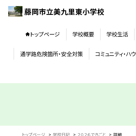
藤岡市立美九里東小学校
トップページ
学校概要
学校生活
通学路危険箇所・安全対策
コミュニティ・ハ
トップページ
>
学校日記
>
２０２６できごと
>
詳細