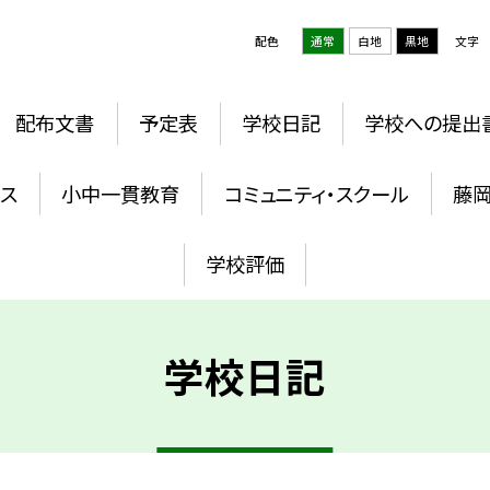
配色
通常
白地
黒地
文字
配布文書
予定表
学校日記
学校への提出
ウス
小中一貫教育
コミュニティ・スクール
藤
学校評価
学校日記