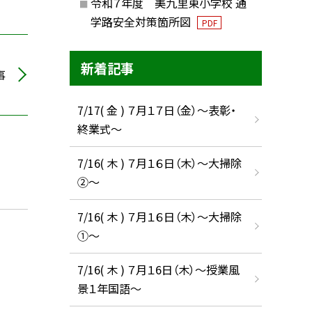
令和７年度 美九里東小学校 通
学路安全対策箇所図
PDF
新着記事
事
7/17( 金 ) ７月１７日（金）～表彰・
終業式～
7/16( 木 ) ７月１６日（木）～大掃除
②～
7/16( 木 ) ７月１６日（木）～大掃除
①～
7/16( 木 ) ７月１6日（木）～授業風
景１年国語～