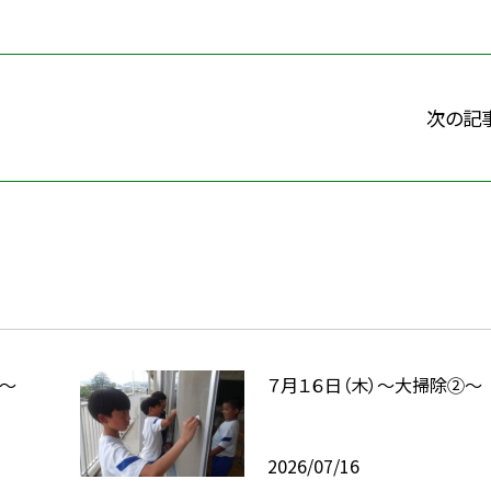
次の記
式～
７月１６日（木）～大掃除②～
2026/07/16