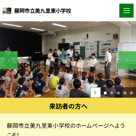
藤岡市立美九里東小学校
1
2
3
4
5
来訪者の方へ
藤岡市立美九里東小学校のホームページへよう
こそ！