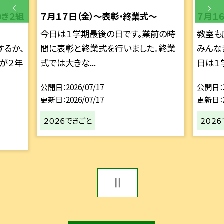
のき２組
７月１７日（金）～表彰・終業式～
７月１
今日は１学期最後の日です。業前の時
教室も
するか、
間に表彰と終業式を行いました。終業
みんな
生が２年
式では大きな...
日は１学
公開日
2026/07/17
公開日
更新日
2026/07/17
更新日
２０２６できごと
２０２