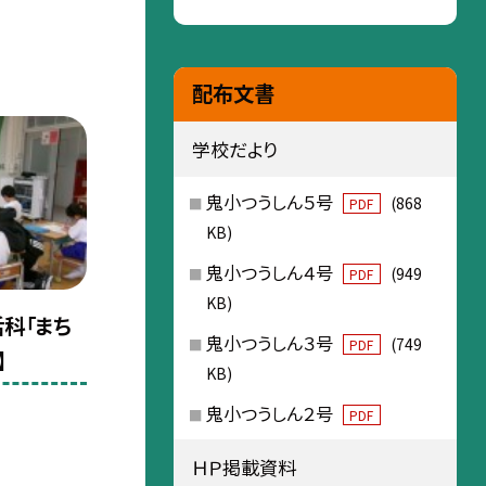
配布文書
学校だより
鬼小つうしん５号
(868
PDF
KB)
鬼小つうしん４号
(949
PDF
KB)
活科「まち
鬼小つうしん３号
(749
PDF
】
KB)
鬼小つうしん２号
PDF
ＨＰ掲載資料