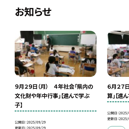
お知らせ
９月２９日（月） ４年社会「県内の
６月２７
文化財や年中行事」【進んで学ぶ
算」【進
子】
公開日
2025/
更新日
2025/
公開日
2025/09/29
更新日
2025/09/29