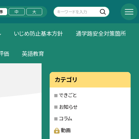
準
中
大
ル
いじめ防止基本方針
通学路安全対策箇所
評価
英語教育
カテゴリ
できごと
お知らせ
コラム
動画