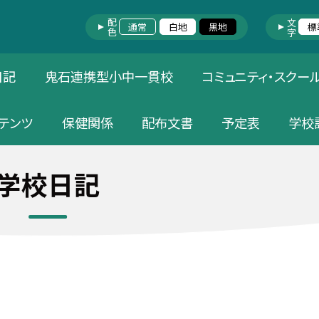
配色
文字
通常
白地
黒地
標
日記
鬼石連携型小中一貫校
コミュニティ・スクー
テンツ
保健関係
配布文書
予定表
学校
学校日記