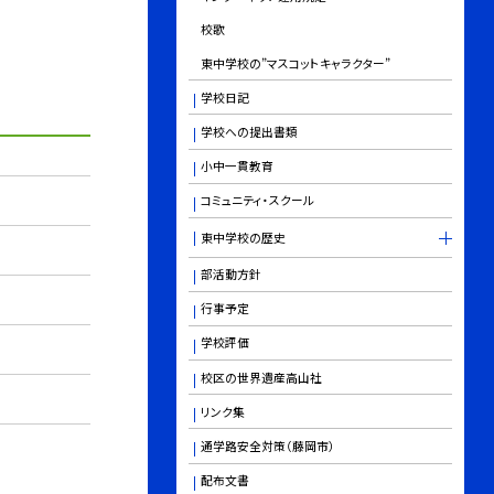
校歌
東中学校の”マスコットキャラクター”
学校日記
学校への提出書類
小中一貫教育
コミュニティ・スクール
東中学校の歴史
部活動方針
行事予定
学校評価
校区の世界遺産高山社
リンク集
通学路安全対策（藤岡市）
配布文書