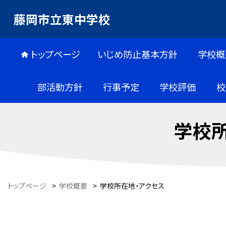
藤岡市立東中学校
トップページ
いじめ防止基本方針
学校概
部活動方針
行事予定
学校評価
校
学校所
トップページ
>
学校概要
>
学校所在地・アクセス