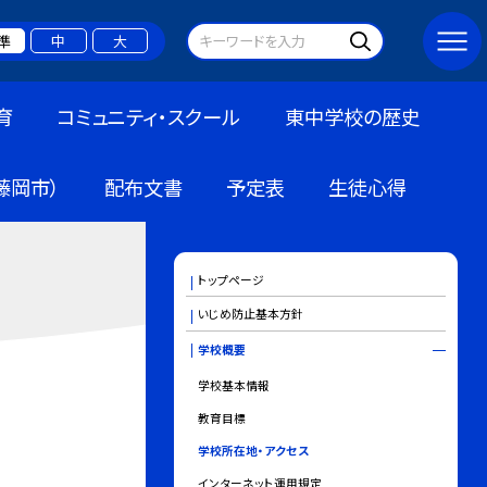
準
中
大
育
コミュニティ・スクール
東中学校の歴史
藤岡市）
配布文書
予定表
生徒心得
トップページ
いじめ防止基本方針
学校概要
学校基本情報
教育目標
学校所在地・アクセス
インターネット運用規定