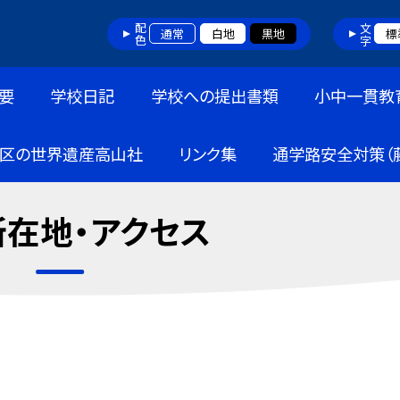
配色
文字
通常
白地
黒地
標
要
学校日記
学校への提出書類
小中一貫教
区の世界遺産高山社
リンク集
通学路安全対策（
在地・アクセス