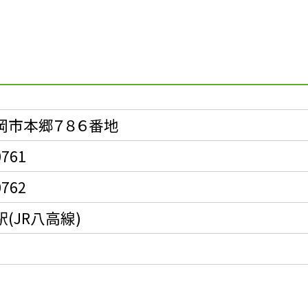
ス
岡市本郷７８６番地
0761
0762
(JR八高線)