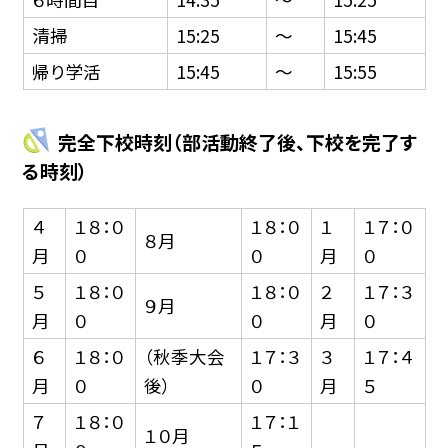
清掃
15:25
〜
15:45
帰り学活
15:45
〜
15:55
完全下校時刻（部活動終了後、下校を完了す
る時刻）
４
１８：０
１８：０
１
１７：０
８月
月
０
０
月
０
５
１８：０
１８：０
２
１７：３
９月
月
０
０
月
０
６
１８：０
（秋季大会
１７：３
３
１７：４
月
０
後）
０
月
５
７
１８：０
１７：１
１０月