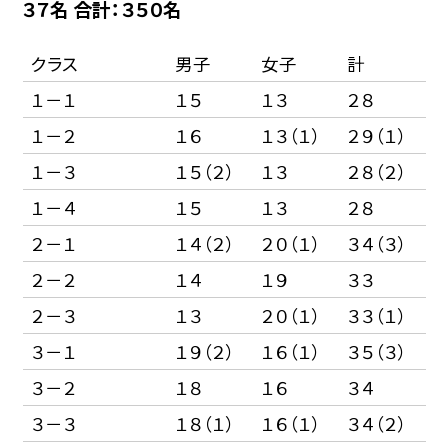
３７名 合計：３５０名
クラス
男子
女子
計
１－１
１５
１３
２８
１－２
１６
１３（１）
２９（１）
１－３
１５（２）
１３
２８（２）
１－４
１５
１３
２８
２－１
１４（２）
２０（１）
３４（３）
２－２
１４
１９
３３
２－３
１３
２０（１）
３３（１）
３－１
１９（２）
１６（１）
３５（３）
３－２
１８
１６
３４
３－３
１８（１）
１６（１）
３４（２）