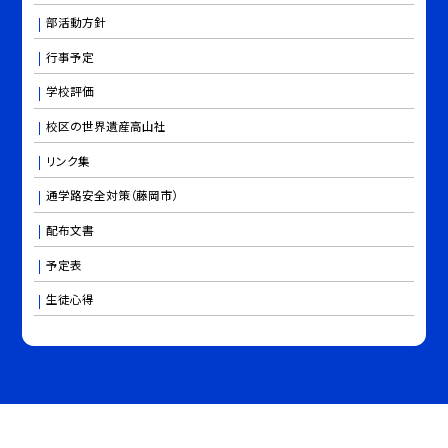
部活動方針
行事予定
学校評価
校区の世界遺産高山社
リンク集
通学路安全対策（藤岡市）
配布文書
予定表
生徒心得