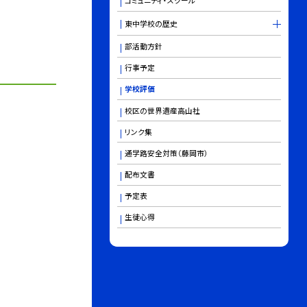
コミュニティ・スクール
東中学校の歴史
部活動方針
行事予定
学校評価
校区の世界遺産高山社
リンク集
通学路安全対策（藤岡市）
配布文書
予定表
生徒心得