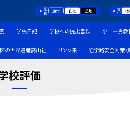
配色
文字
通常
白地
黒地
標
要
学校日記
学校への提出書類
小中一貫教
区の世界遺産高山社
リンク集
通学路安全対策（
学校評価