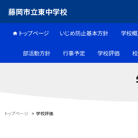
藤岡市立東中学校
トップページ
いじめ防止基本方針
学校概
部活動方針
行事予定
学校評価
校
トップページ
>
学校評価