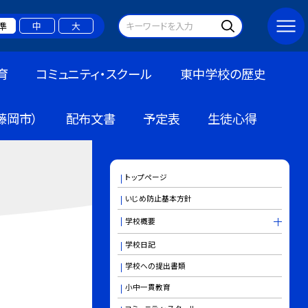
準
中
大
育
コミュニティ・スクール
東中学校の歴史
藤岡市）
配布文書
予定表
生徒心得
トップページ
いじめ防止基本方針
学校概要
学校日記
学校への提出書類
小中一貫教育