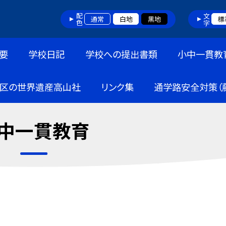
配色
文字
通常
白地
黒地
標
要
学校日記
学校への提出書類
小中一貫教
区の世界遺産高山社
リンク集
通学路安全対策（
中一貫教育