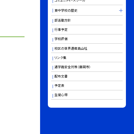
コミュニティ・スクール
東中学校の歴史
部活動方針
行事予定
学校評価
校区の世界遺産高山社
リンク集
通学路安全対策（藤岡市）
配布文書
予定表
生徒心得