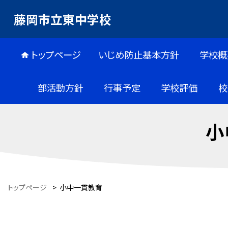
藤岡市立東中学校
トップページ
いじめ防止基本方針
学校概
部活動方針
行事予定
学校評価
校
小
トップページ
>
小中一貫教育