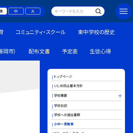
準
中
大
育
コミュニティ・スクール
東中学校の歴史
藤岡市）
配布文書
予定表
生徒心得
トップページ
いじめ防止基本方針
学校概要
学校日記
学校への提出書類
小中一貫教育