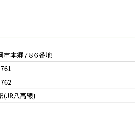
ス
岡市本郷７８６番地
0761
0762
(JR八高線)