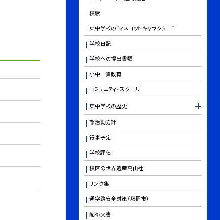
校歌
東中学校の”マスコットキャラクター”
学校日記
学校への提出書類
小中一貫教育
コミュニティ・スクール
東中学校の歴史
部活動方針
行事予定
学校評価
校区の世界遺産高山社
リンク集
通学路安全対策（藤岡市）
配布文書