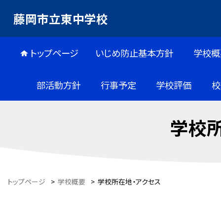
藤岡市立東中学校
トップページ
いじめ防止基本方針
学校概
部活動方針
行事予定
学校評価
校
学校所
トップページ
>
学校概要
>
学校所在地・アクセス