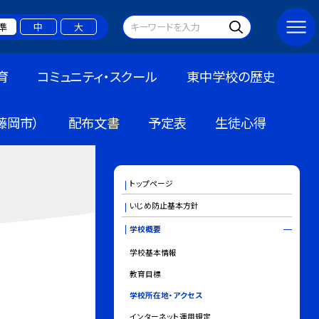
準
中
大
育
コミュニティ・スクール
東中学校の歴史
藤岡市）
配布文書
予定表
生徒心得
トップページ
いじめ防止基本方針
学校概要
学校基本情報
教育目標
学校所在地・アクセス
インターネット運用規定