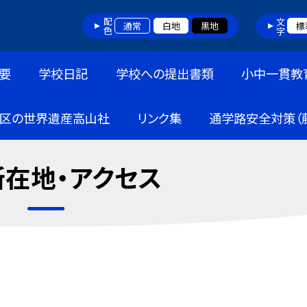
配色
文字
通常
白地
黒地
標
要
学校日記
学校への提出書類
小中一貫教
区の世界遺産高山社
リンク集
通学路安全対策（
在地・アクセス