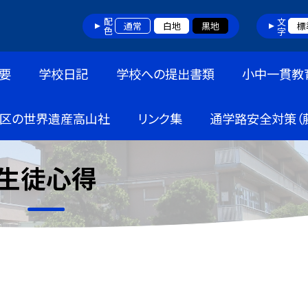
配色
文字
通常
白地
黒地
標
要
学校日記
学校への提出書類
小中一貫教
区の世界遺産高山社
リンク集
通学路安全対策（
生徒心得