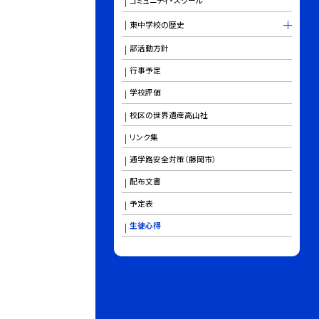
コミュニティ・スクール
東中学校の歴史
部活動方針
行事予定
学校評価
校区の世界遺産高山社
リンク集
通学路安全対策（藤岡市）
配布文書
予定表
生徒心得