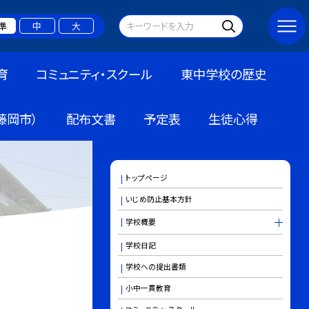
準
中
大
育
コミュニティ・スクール
東中学校の歴史
藤岡市）
配布文書
予定表
生徒心得
トップページ
いじめ防止基本方針
学校概要
学校日記
学校への提出書類
小中一貫教育