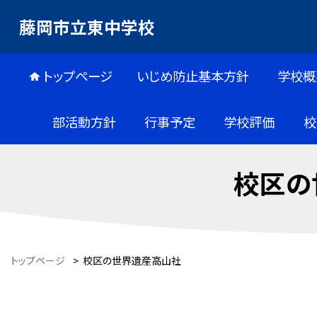
藤岡市立東中学校
トップページ
いじめ防止基本方針
学校概
部活動方針
行事予定
学校評価
校
校区の
トップページ
>
校区の世界遺産高山社