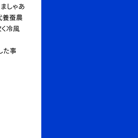
ましゃあ
代養蚕農
吹く冷風
した事