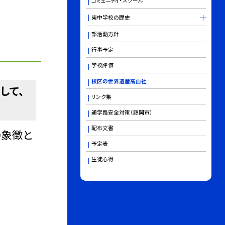
コミュニティ・スクール
東中学校の歴史
部活動方針
行事予定
学校評価
校区の世界遺産高山社
して、
リンク集
通学路安全対策（藤岡市）
配布文書
の象徴と
予定表
生徒心得