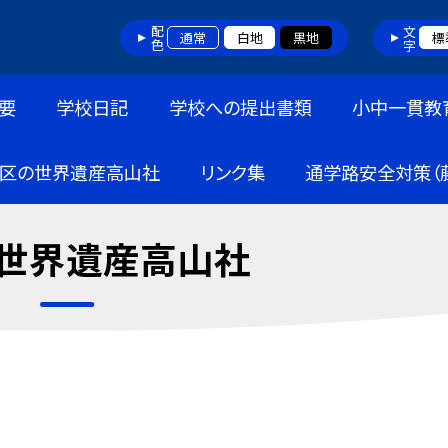
配色
文字
通常
白地
黒地
標
要
学校日記
学校への提出書類
小中一貫教
区の世界遺産高山社
リンク集
通学路安全対策（
世界遺産高山社