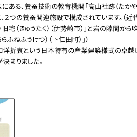
にある、養蚕技術の教育機関「高山社跡（たかや
他に、２つの養蚕関連施設で構成されています。（近
）旧宅（きゅうたく）（伊勢崎市）」と岩の隙間から
らふねふうけつ）（下仁田町）」）
和洋折衷という日本特有の産業建築様式の卓越
が決まりました。