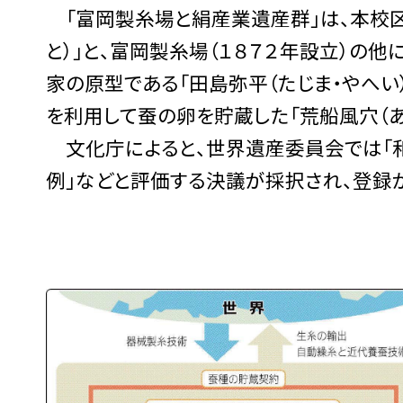
「富岡製糸場と絹産業遺産群」は、本校区
と）」と、富岡製糸場（１８７２年設立）の
家の原型である「田島弥平（たじま・やへい
を利用して蚕の卵を貯蔵した「荒船風穴（あ
文化庁によると、世界遺産委員会では「
例」などと評価する決議が採択され、登録