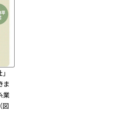
社」
きま
糸業
（図