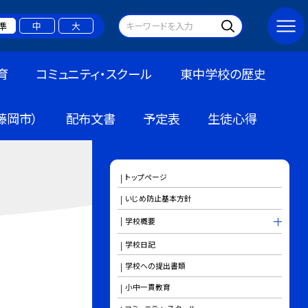
準
中
大
育
コミュニティ・スクール
東中学校の歴史
藤岡市）
配布文書
予定表
生徒心得
トップページ
いじめ防止基本方針
学校概要
学校日記
学校への提出書類
小中一貫教育