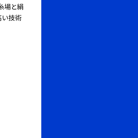
糸場と絹
高い技術